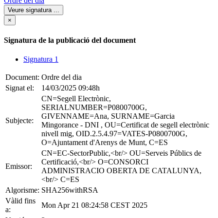
Ordre del dia
Veure signatura
...
×
Signatura de la publicació del document
Signatura 1
Document:
Ordre del dia
Signat el:
14/03/2025 09:48h
CN=Segell Electrònic,
SERIALNUMBER=P0800700G,
GIVENNAME=Ana, SURNAME=Garcia
Subjecte:
Mingorance - DNI , OU=Certificat de segell electrònic
nivell mig, OID.2.5.4.97=VATES-P0800700G,
O=Ajuntament d'Arenys de Munt, C=ES
CN=EC-SectorPublic,<br/> OU=Serveis Públics de
Certificació,<br/> O=CONSORCI
Emissor:
ADMINISTRACIO OBERTA DE CATALUNYA,
<br/> C=ES
Algorisme:
SHA256withRSA
Vàlid fins
Mon Apr 21 08:24:58 CEST 2025
a: