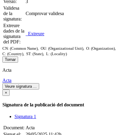
Versió:
3
Validesa
de la
Comprovar validesa
signatura:
Extreure
dades de la
Extreure
signatura
del PDF:
CN: (Common Name),
OU: (Organizational Unit),
O: (Organization),
C: (Country),
ST: (State),
L: (Locality)
Tornar
Acta
Acta
Veure signatura
...
×
Signatura de la publicació del document
Signatura 1
Document:
Acta
Signat el:
29/05/2025 11:42h