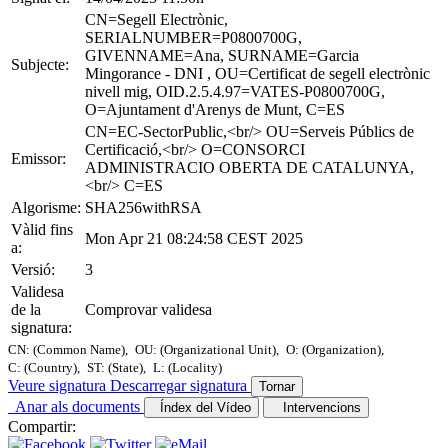
CN=Segell Electrònic,
SERIALNUMBER=P0800700G,
GIVENNAME=Ana, SURNAME=Garcia
Subjecte:
Mingorance - DNI , OU=Certificat de segell electrònic
nivell mig, OID.2.5.4.97=VATES-P0800700G,
O=Ajuntament d'Arenys de Munt, C=ES
CN=EC-SectorPublic,<br/> OU=Serveis Públics de
Certificació,<br/> O=CONSORCI
Emissor:
ADMINISTRACIO OBERTA DE CATALUNYA,
<br/> C=ES
Algorisme:
SHA256withRSA
Vàlid fins
Mon Apr 21 08:24:58 CEST 2025
a:
Versió:
3
Validesa
de la
Comprovar validesa
signatura:
CN: (Common Name),
OU: (Organizational Unit),
O: (Organization),
C: (Country),
ST: (State),
L: (Locality)
Veure signatura
Descarregar signatura
Tornar
Anar als documents
Índex del Vídeo
Intervencions
Compartir: