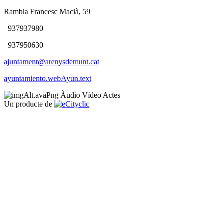
Rambla Francesc Macià, 59
937937980
937950630
ajuntament@arenysdemunt.cat
ayuntamiento.webAyun.text
Àudio
Vídeo
Actes
Un producte de