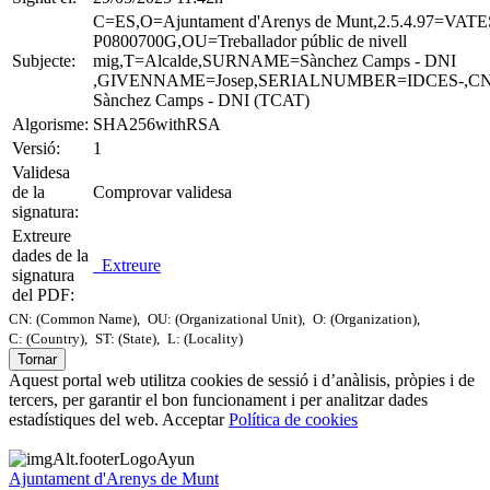
C=ES,O=Ajuntament d'Arenys de Munt,2.5.4.97=VATE
P0800700G,OU=Treballador públic de nivell
Subjecte:
mig,T=Alcalde,SURNAME=Sànchez Camps - DNI
,GIVENNAME=Josep,SERIALNUMBER=IDCES-,CN
Sànchez Camps - DNI (TCAT)
Algorisme:
SHA256withRSA
Versió:
1
Validesa
de la
Comprovar validesa
signatura:
Extreure
dades de la
Extreure
signatura
del PDF:
CN: (Common Name),
OU: (Organizational Unit),
O: (Organization),
C: (Country),
ST: (State),
L: (Locality)
Tornar
Aquest portal web utilitza cookies de sessió i d’anàlisis, pròpies i de
tercers, per garantir el bon funcionament i per analitzar dades
estadístiques del web.
Acceptar
Política de cookies
Ajuntament d'Arenys de Munt