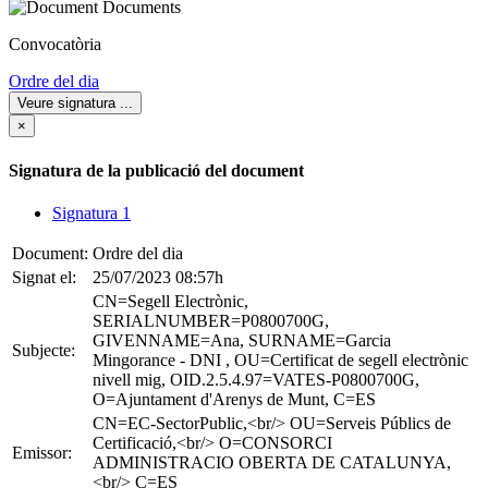
Documents
Convocatòria
Ordre del dia
Veure signatura
...
×
Signatura de la publicació del document
Signatura 1
Document:
Ordre del dia
Signat el:
25/07/2023 08:57h
CN=Segell Electrònic,
SERIALNUMBER=P0800700G,
GIVENNAME=Ana, SURNAME=Garcia
Subjecte:
Mingorance - DNI , OU=Certificat de segell electrònic
nivell mig, OID.2.5.4.97=VATES-P0800700G,
O=Ajuntament d'Arenys de Munt, C=ES
CN=EC-SectorPublic,<br/> OU=Serveis Públics de
Certificació,<br/> O=CONSORCI
Emissor:
ADMINISTRACIO OBERTA DE CATALUNYA,
<br/> C=ES