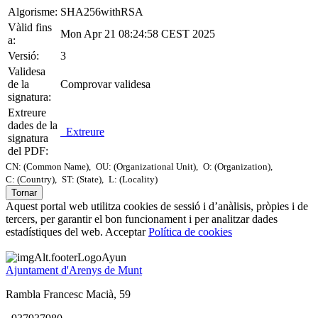
Algorisme:
SHA256withRSA
Vàlid fins
Mon Apr 21 08:24:58 CEST 2025
a:
Versió:
3
Validesa
de la
Comprovar validesa
signatura:
Extreure
dades de la
Extreure
signatura
del PDF:
CN: (Common Name),
OU: (Organizational Unit),
O: (Organization),
C: (Country),
ST: (State),
L: (Locality)
Tornar
Aquest portal web utilitza cookies de sessió i d’anàlisis, pròpies i de
tercers, per garantir el bon funcionament i per analitzar dades
estadístiques del web.
Acceptar
Política de cookies
Ajuntament d'Arenys de Munt
Rambla Francesc Macià, 59