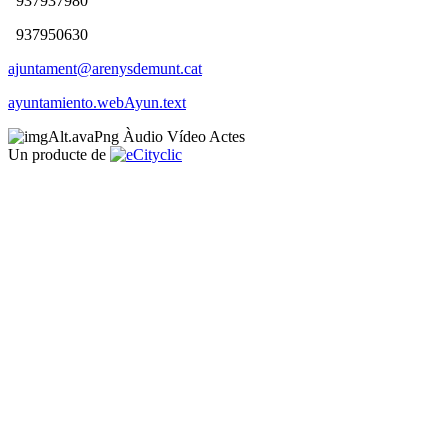
937937980
937950630
ajuntament@arenysdemunt.cat
ayuntamiento.webAyun.text
Àudio
Vídeo
Actes
Un producte de