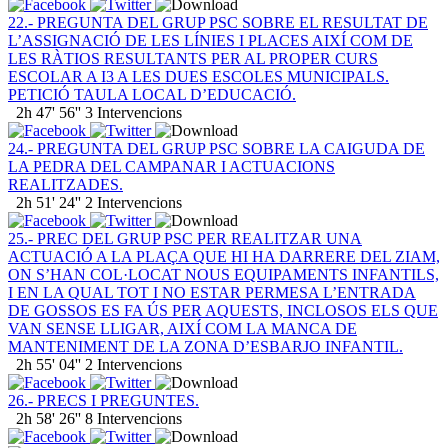
22.- PREGUNTA DEL GRUP PSC SOBRE EL RESULTAT DE
L’ASSIGNACIÓ DE LES LÍNIES I PLACES AIXÍ COM DE
LES RÀTIOS RESULTANTS PER AL PROPER CURS
ESCOLAR A I3 A LES DUES ESCOLES MUNICIPALS.
PETICIÓ TAULA LOCAL D’EDUCACIÓ.
2h 47' 56''
3 Intervencions
24.- PREGUNTA DEL GRUP PSC SOBRE LA CAIGUDA DE
LA PEDRA DEL CAMPANAR I ACTUACIONS
REALITZADES.
2h 51' 24''
2 Intervencions
25.- PREC DEL GRUP PSC PER REALITZAR UNA
ACTUACIÓ A LA PLAÇA QUE HI HA DARRERE DEL ZIAM,
ON S’HAN COL·LOCAT NOUS EQUIPAMENTS INFANTILS,
I EN LA QUAL TOT I NO ESTAR PERMESA L’ENTRADA
DE GOSSOS ES FA ÚS PER AQUESTS, INCLOSOS ELS QUE
VAN SENSE LLIGAR, AIXÍ COM LA MANCA DE
MANTENIMENT DE LA ZONA D’ESBARJO INFANTIL.
2h 55' 04''
2 Intervencions
26.- PRECS I PREGUNTES.
2h 58' 26''
8 Intervencions