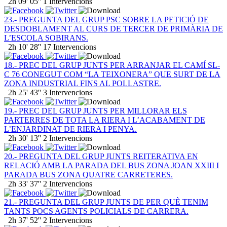
2h 09' 05''
1 Intervencions
23.- PREGUNTA DEL GRUP PSC SOBRE LA PETICIÓ DE
DESDOBLAMENT AL CURS DE TERCER DE PRIMÀRIA DE
L’ESCOLA SOBIRANS.
2h 10' 28''
17 Intervencions
18.- PREC DEL GRUP JUNTS PER ARRANJAR EL CAMÍ SL-
C 76 CONEGUT COM “LA TEIXONERA” QUE SURT DE LA
ZONA INDUSTRIAL FINS AL POLLASTRE.
2h 25' 43''
3 Intervencions
19.- PREC DEL GRUP JUNTS PER MILLORAR ELS
PARTERRES DE TOTA LA RIERA I L’ACABAMENT DE
L’ENJARDINAT DE RIERA I PENYA.
2h 30' 13''
2 Intervencions
20.- PREGUNTA DEL GRUP JUNTS REITERATIVA EN
RELACIÓ AMB LA PARADA DEL BUS ZONA JOAN XXIII I
PARADA BUS ZONA QUATRE CARRETERES.
2h 33' 37''
2 Intervencions
21.- PREGUNTA DEL GRUP JUNTS DE PER QUÈ TENIM
TANTS POCS AGENTS POLICIALS DE CARRERA.
2h 37' 52''
2 Intervencions