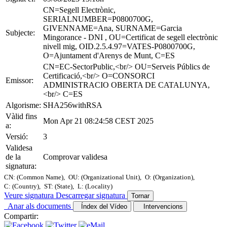
CN=Segell Electrònic,
SERIALNUMBER=P0800700G,
GIVENNAME=Ana, SURNAME=Garcia
Subjecte:
Mingorance - DNI , OU=Certificat de segell electrònic
nivell mig, OID.2.5.4.97=VATES-P0800700G,
O=Ajuntament d'Arenys de Munt, C=ES
CN=EC-SectorPublic,<br/> OU=Serveis Públics de
Certificació,<br/> O=CONSORCI
Emissor:
ADMINISTRACIO OBERTA DE CATALUNYA,
<br/> C=ES
Algorisme:
SHA256withRSA
Vàlid fins
Mon Apr 21 08:24:58 CEST 2025
a:
Versió:
3
Validesa
de la
Comprovar validesa
signatura:
CN: (Common Name),
OU: (Organizational Unit),
O: (Organization),
C: (Country),
ST: (State),
L: (Locality)
Veure signatura
Descarregar signatura
Tornar
Anar als documents
Índex del Vídeo
Intervencions
Compartir: