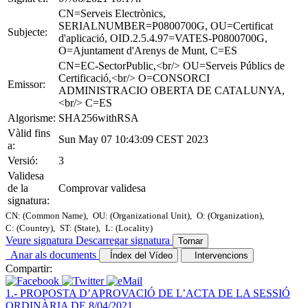
CN=Serveis Electrònics,
SERIALNUMBER=P0800700G, OU=Certificat
Subjecte:
d'aplicació, OID.2.5.4.97=VATES-P0800700G,
O=Ajuntament d'Arenys de Munt, C=ES
CN=EC-SectorPublic,<br/> OU=Serveis Públics de
Certificació,<br/> O=CONSORCI
Emissor:
ADMINISTRACIO OBERTA DE CATALUNYA,
<br/> C=ES
Algorisme:
SHA256withRSA
Vàlid fins
Sun May 07 10:43:09 CEST 2023
a:
Versió:
3
Validesa
de la
Comprovar validesa
signatura:
CN: (Common Name),
OU: (Organizational Unit),
O: (Organization),
C: (Country),
ST: (State),
L: (Locality)
Veure signatura
Descarregar signatura
Tornar
Anar als documents
Índex del Vídeo
Intervencions
Compartir:
1.- PROPOSTA D’APROVACIÓ DE L’ACTA DE LA SESSIÓ
ORDINÀRIA DE 8/04/2021.