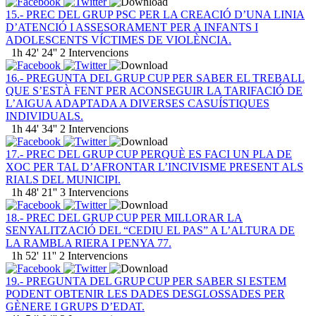
15.- PREC DEL GRUP PSC PER LA CREACIÓ D’UNA LINIA
D’ATENCIÓ I ASSESORAMENT PER A INFANTS I
ADOLESCENTS VÍCTIMES DE VIOLÈNCIA.
1h 42' 24''
2 Intervencions
16.- PREGUNTA DEL GRUP CUP PER SABER EL TREBALL
QUE S’ESTÀ FENT PER ACONSEGUIR LA TARIFACIÓ DE
L’AIGUA ADAPTADA A DIVERSES CASUÍSTIQUES
INDIVIDUALS.
1h 44' 34''
2 Intervencions
17.- PREC DEL GRUP CUP PERQUÈ ES FACI UN PLA DE
XOC PER TAL D’AFRONTAR L’INCIVISME PRESENT ALS
RIALS DEL MUNICIPI.
1h 48' 21''
3 Intervencions
18.- PREC DEL GRUP CUP PER MILLORAR LA
SENYALITZACIÓ DEL “CEDIU EL PAS” A L’ALTURA DE
LA RAMBLA RIERA I PENYA 77.
1h 52' 11''
2 Intervencions
19.- PREGUNTA DEL GRUP CUP PER SABER SI ESTEM
PODENT OBTENIR LES DADES DESGLOSSADES PER
GÈNERE I GRUPS D’EDAT.