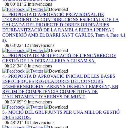
0h 00' 01''
2 Intervencions
2.- PROPOSTA D’APROVACIÓ PROVISIONAL DE
L’EXPEDIENT DE CONTRIBUCIONS ESPECIALS DE LA
CALÇADA DEL PROJECTE D’OBRES ORDINÀRIES
D’URBANITZACIÓ DE LA RAMBLA RIERA I PENYA I
CONNEXIÓ AMB EL BARRI SANT CARLES, Tram 4, Fase 4.1
a).
0h 03' 22''
12 Intervencions
3.- PROPOSTA DE MODIFICACIÓ DE L’ENCÀRREC DE
GESTIÓ DE LA DEIXALLERIA A GUSAM SA.
0h 22' 34''
8 Intervencions
4.- PROPOSTA D’APROVACIÓ INICIAL DE LES BASES
ESPECÍFIQUES REGULADORES DEL CONCURS
D’EMPRENEDORIA “ARENYS DE MUNT EMPRÈN”, EN
RÈGIM DE COMPETÈNCIA COMPETITIVA DE
L’AJUNTAMENT D’ARENYS DE MUNT.
0h 33' 09''
9 Intervencions
5.- MOCIÓ DEL GRUP JUNTS PER UNA MILLOR GESTIÓ
DELS ERTOS.
0h 48' 21''
14 Intervencions