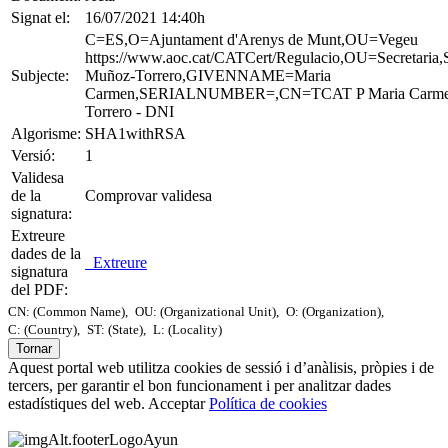
Signat el:
16/07/2021 14:40h
C=ES,O=Ajuntament d'Arenys de Munt,OU=Vegeu
https://www.aoc.cat/CATCert/Regulacio,OU=Secret
Subjecte:
Muñoz-Torrero,GIVENNAME=Maria
Carmen,SERIALNUMBER=,CN=TCAT P Maria Carme
Torrero - DNI
Algorisme:
SHA1withRSA
Versió:
1
Validesa
de la
Comprovar validesa
signatura:
Extreure
dades de la
Extreure
signatura
del PDF:
CN: (Common Name),
OU: (Organizational Unit),
O: (Organization),
C: (Country),
ST: (State),
L: (Locality)
Tornar
Aquest portal web utilitza cookies de sessió i d’anàlisis, pròpies i de
tercers, per garantir el bon funcionament i per analitzar dades
estadístiques del web.
Acceptar
Política de cookies