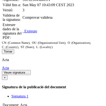
Vàlid fins a:
Sun May 07 10:43:09 CEST 2023
Versió:
3
Validesa de
Comprovar validesa
la signatura:
Extreure
dades de la
Extreure
signatura del
PDF:
CN: (Common Name),
OU: (Organizational Unit),
O: (Organization),
C: (Country),
ST: (State),
L: (Locality)
Tornar
Acta
Acta
Veure signatura
...
×
Signatura de la publicació del document
Signatura 1
Document:
Acta