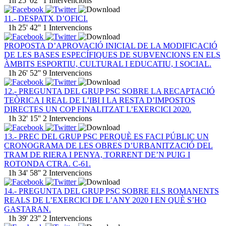
1h 25' 02''
1 Intervencions
11.- DESPATX D’OFICI.
1h 25' 42''
1 Intervencions
PROPOSTA D’APROVACIÓ INICIAL DE LA MODIFICACIÓ
DE LES BASES ESPECÍFIQUES DE SUBVENCIONS EN ELS
ÀMBITS ESPORTIU, CULTURAL I EDUCATIU, I SOCIAL.
1h 26' 52''
9 Intervencions
12.- PREGUNTA DEL GRUP PSC SOBRE LA RECAPTACIÓ
TEÒRICA I REAL DE L’IBI I LA RESTA D’IMPOSTOS
DIRECTES UN COP FINALITZAT L’EXERCICI 2020.
1h 32' 15''
2 Intervencions
13.- PREC DEL GRUP PSC PERQUÈ ES FACI PÚBLIC UN
CRONOGRAMA DE LES OBRES D’URBANITZACIÓ DEL
TRAM DE RIERA I PENYA, TORRENT DE’N PUIG I
ROTONDA CTRA. C-61.
1h 34' 58''
2 Intervencions
14.- PREGUNTA DEL GRUP PSC SOBRE ELS ROMANENTS
REALS DE L’EXERCICI DE L’ANY 2020 I EN QUÈ S’HO
GASTARAN.
1h 39' 23''
2 Intervencions