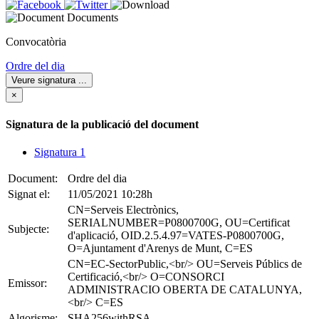
Documents
Convocatòria
Ordre del dia
Veure signatura
...
×
Signatura de la publicació del document
Signatura 1
Document:
Ordre del dia
Signat el:
11/05/2021 10:28h
CN=Serveis Electrònics,
SERIALNUMBER=P0800700G, OU=Certificat
Subjecte:
d'aplicació, OID.2.5.4.97=VATES-P0800700G,
O=Ajuntament d'Arenys de Munt, C=ES
CN=EC-SectorPublic,<br/> OU=Serveis Públics de
Certificació,<br/> O=CONSORCI
Emissor:
ADMINISTRACIO OBERTA DE CATALUNYA,
<br/> C=ES
Algorisme:
SHA256withRSA